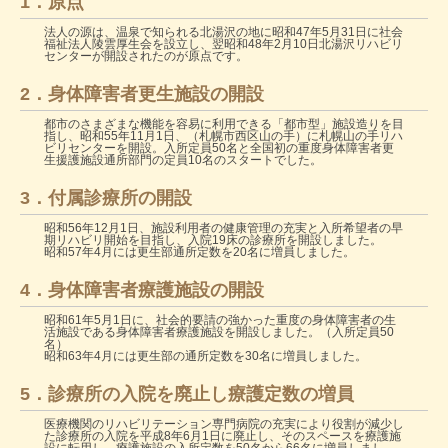
1．原点
法人の源は、温泉で知られる北湯沢の地に昭和47年5月31日に社会
福祉法人陵雲厚生会を設立し、翌昭和48年2月10日北湯沢リハビリ
センターが開設されたのが原点です。
2．身体障害者更生施設の開設
都市のさまざまな機能を容易に利用できる「都市型」施設造りを目
指し、昭和55年11月1日、（札幌市西区山の手）に札幌山の手リハ
ビリセンターを開設。入所定員50名と全国初の重度身体障害者更
生援護施設通所部門の定員10名のスタートでした。
3．付属診療所の開設
昭和56年12月1日、施設利用者の健康管理の充実と入所希望者の早
期リハビリ開始を目指し、入院19床の診療所を開設しました。
昭和57年4月には更生部通所定数を20名に増員しました。
4．身体障害者療護施設の開設
昭和61年5月1日に、社会的要請の強かった重度の身体障害者の生
活施設である身体障害者療護施設を開設しました。（入所定員50
名）
昭和63年4月には更生部の通所定数を30名に増員しました。
5．診療所の入院を廃止し療護定数の増員
医療機関のリハビリテーション専門病院の充実により役割が減少し
た診療所の入院を平成8年6月1日に廃止し、そのスペースを療護施