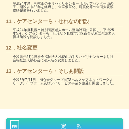
平成24年度、札幌山の手リハビリセンター（現ケアセンター山の
手）開設以来32年を経過し、全室個室化、耐震化等の全面大規模
修繕整備を行いました。
11．ケアセンターら・せれなの開設
平成24年度札幌市特別養護老人ホーム整備計画に公募し、平成25
年5月、ケアセンターら・せれなを札幌市北区百合が原に介護老人
福祉施設を開設しました。
12．社名変更
令和元年5月1日社会福祉法人札幌山の手リハビリセンターより社
会福祉法人禎心会に法人名を変更しました。
13．ケアセンターら・そしあ開設
令和3年7月1日、禎心会グループ㈱TSヘルスケアネットワークよ
り、グループホーム及びデイサービス事業を譲受し開設しました。
定 款