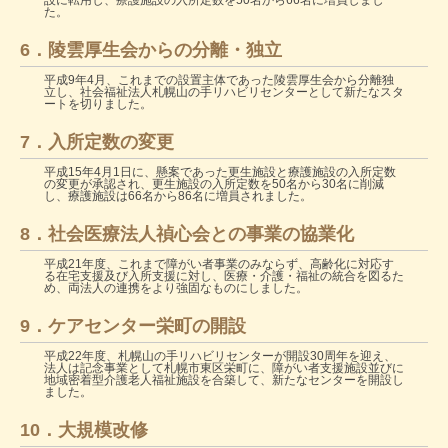
設に転用し、療護施設の入所定数を50名から66名に増員しまし
た。
6．陵雲厚生会からの分離・独立
平成9年4月、これまでの設置主体であった陵雲厚生会から分離独
立し、社会福祉法人札幌山の手リハビリセンターとして新たなスタ
ートを切りました。
7．入所定数の変更
平成15年4月1日に、懸案であった更生施設と療護施設の入所定数
の変更が承認され、更生施設の入所定数を50名から30名に削減
し、療護施設は66名から86名に増員されました。
8．社会医療法人禎心会との事業の協業化
平成21年度、これまで障がい者事業のみならず、高齢化に対応す
る在宅支援及び入所支援に対し、医療・介護・福祉の統合を図るた
め、両法人の連携をより強固なものにしました。
9．ケアセンター栄町の開設
平成22年度、札幌山の手リハビリセンターが開設30周年を迎え、
法人は記念事業として札幌市東区栄町に、障がい者支援施設並びに
地域密着型介護老人福祉施設を合築して、新たなセンターを開設し
ました。
10．大規模改修